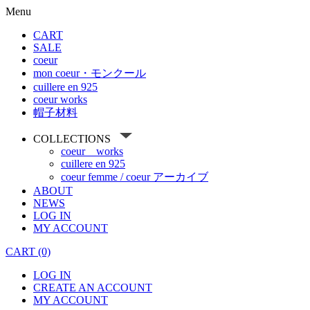
Menu
CART
SALE
coeur
mon coeur・モンクール
cuillere en 925
coeur works
帽子材料
COLLECTIONS
coeur works
cuillere en 925
coeur femme / coeur アーカイブ
ABOUT
NEWS
LOG IN
MY ACCOUNT
CART (0)
LOG IN
CREATE AN ACCOUNT
MY ACCOUNT