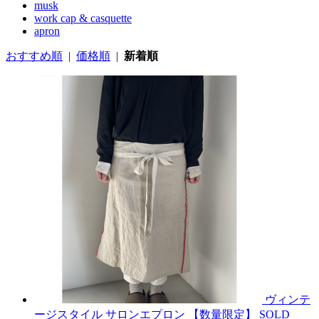
musk
work cap & casquette
apron
おすすめ順
|
価格順
|
新着順
ヴィンテ
ージスタイル サロンエプロン 【数量限定】
SOLD