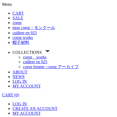
Menu
CART
SALE
coeur
mon coeur・モンクール
cuillere en 925
coeur works
帽子材料
COLLECTIONS
coeur works
cuillere en 925
coeur femme / coeur アーカイブ
ABOUT
NEWS
LOG IN
MY ACCOUNT
CART (0)
LOG IN
CREATE AN ACCOUNT
MY ACCOUNT