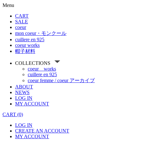
Menu
CART
SALE
coeur
mon coeur・モンクール
cuillere en 925
coeur works
帽子材料
COLLECTIONS
coeur works
cuillere en 925
coeur femme / coeur アーカイブ
ABOUT
NEWS
LOG IN
MY ACCOUNT
CART (0)
LOG IN
CREATE AN ACCOUNT
MY ACCOUNT